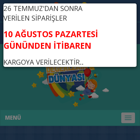
26 TEMMUZ'DAN SONRA
Üye Ol
Giriş Yap
VERİLEN SİPARİŞLER
0
10 AĞUSTOS PAZARTESİ
0,00 TL
GÜNÜNDEN İTİBAREN
KARGOYA VERİLECEKTİR..
MENÜ
Toggl
naviga