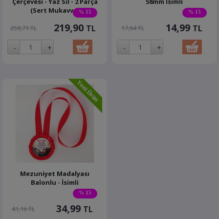
Çerçevesi - Yaz Sil - 2 Parça
58mm İsimli
(Sert Mukavva)
% 15
% 15
219,90
14,99
TL
TL
258,71 TL
17,64 TL
Mezuniyet Madalyası
Balonlu - İsimli
% 15
34,99
TL
41,16 TL