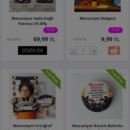
Mezuniyet Veda Değil
Mezuniyet Belgesi
Panosu 2'li Afiş
% 15
% 15
69,99
9,99
TL
TL
82,35 TL
11,75 TL
Mezuniyet Fotoğraf
Mezuniyet Rozeti Balonlu