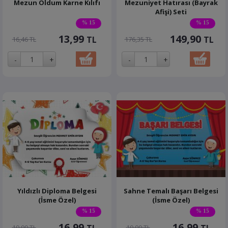
Mezun Oldum Karne Kılıfı
Mezuniyet Hatırası (Bayrak
Afişi) Seti
% 15
% 15
13,99
149,90
TL
TL
16,46 TL
176,35 TL
Yıldızlı Diploma Belgesi
Sahne Temalı Başarı Belgesi
(İsme Özel)
(İsme Özel)
% 15
% 15
16,99
16,99
19,99 TL
19,99 TL