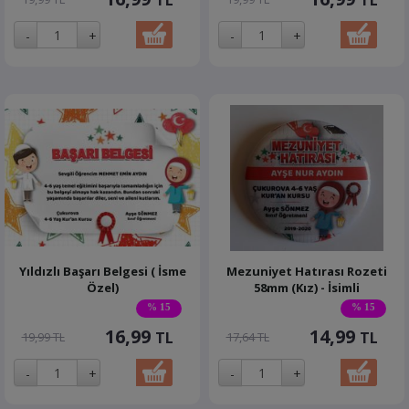
TL
TL
Yıldızlı Başarı Belgesi ( İsme
Mezuniyet Hatırası Rozeti
Özel)
58mm (Kız) - İsimli
% 15
% 15
16,99
14,99
TL
TL
19,99 TL
17,64 TL