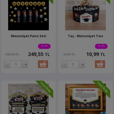
Mezuniyet Pano Seti
Taç - Mezuniyet Tacı
% 15
% 15
249,55
10,99
TL
TL
293,59 TL
12,93 TL