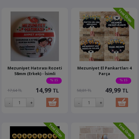
Mezuniyet Hatırası Rozeti
Mezuniyet El Pankartları 4
58mm (Erkek) - İsimli
Parça
% 15
% 15
14,99
49,99
TL
TL
17,64 TL
58,81 TL