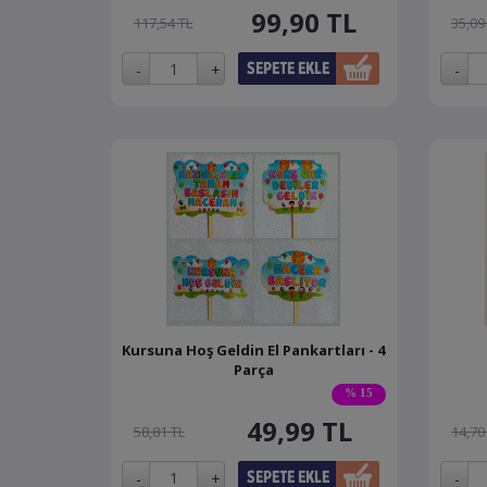
99,90
TL
117,54 TL
35,09
Kursuna Hoş Geldin El Pankartları - 4
Parça
% 15
49,99
TL
58,81 TL
14,70