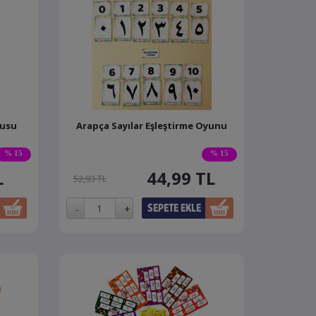
tusu
Arapça Sayılar Eşleştirme Oyunu
% 15
% 15
L
44,99
TL
52,93 TL