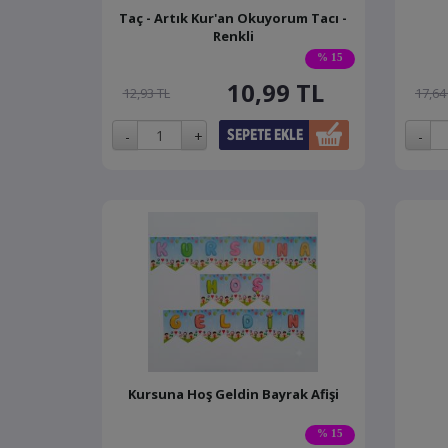
Taç - Artık Kur'an Okuyorum Tacı -
Renkli
% 15
10,99
TL
12,93 TL
17,64
Kursuna Hoş Geldin Bayrak Afişi
% 15