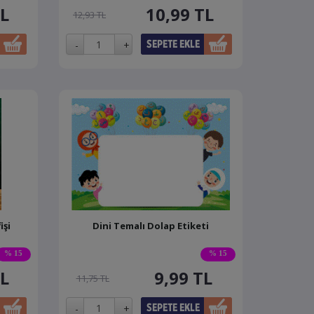
L
10,99
TL
12,93 TL
işi
Dini Temalı Dolap Etiketi
% 15
% 15
L
9,99
TL
11,75 TL