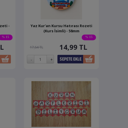
zeti -
Yaz Kur'an Kursu Hatırası Rozeti
(Kurs İsimli) - 58mm
% 15
% 15
L
14,99
TL
17,64 TL