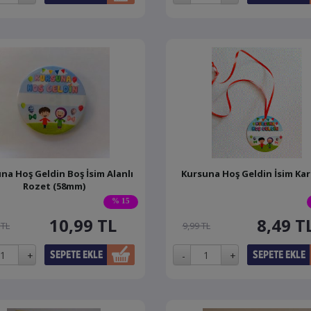
na Hoş Geldin Boş İsim Alanlı
Kursuna Hoş Geldin İsim Kartı
Rozet (58mm)
% 15
10,99
TL
8,49
T
 TL
9,99 TL