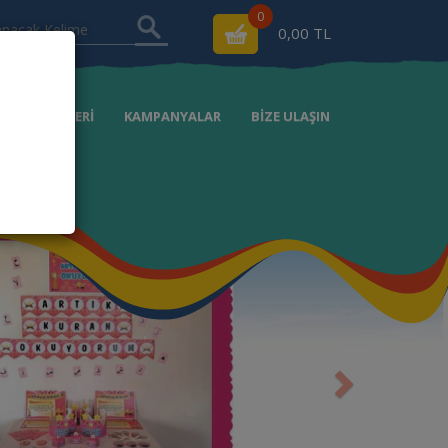
0
0,00 TL
RSAT ÜRÜNLERİ
KAMPANYALAR
BİZE ULAŞIN
Next