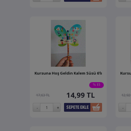
Kursuna Hoş Geldin Kalem Süsü 6'lı
Kursu
% 15
14,99
TL
17,63 TL
12,92