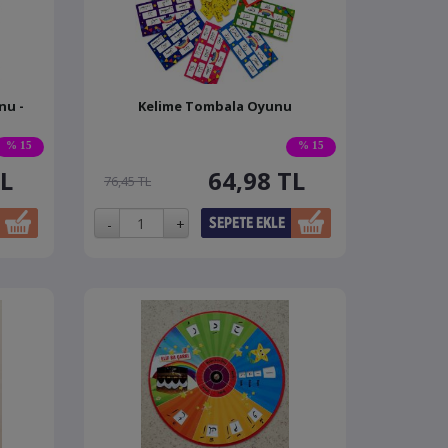
nu -
Kelime Tombala Oyunu
% 15
% 15
L
64,98
TL
76,45 TL