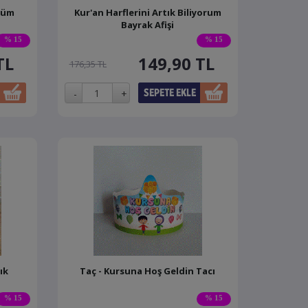
nüm
Kur'an Harflerini Artık Biliyorum
Bayrak Afişi
% 15
% 15
TL
149,90
TL
176,35 TL
ık
Taç - Kursuna Hoş Geldin Tacı
% 15
% 15