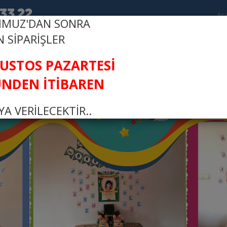
MMUZ'DAN SONRA
N SİPARİŞLER
R
FI
ĞUSTOS PAZARTESİ
NDEN İTİBAREN
A VERİLECEKTİR..