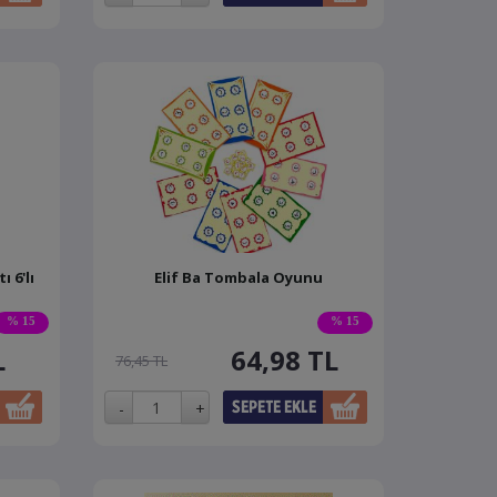
 6'lı
Elif Ba Tombala Oyunu
% 15
% 15
L
64,98
TL
76,45 TL