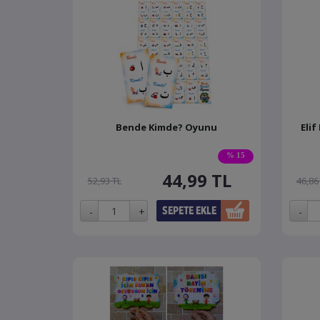
Bende Kimde? Oyunu
Elif
% 15
44,99
TL
52,93 TL
46,86