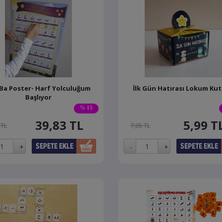
 Ba Poster- Harf Yolculuğum
İlk Gün Hatırası Lokum Ku
Başlıyor
% 15
39,83
TL
5,99
T
 TL
7,05 TL