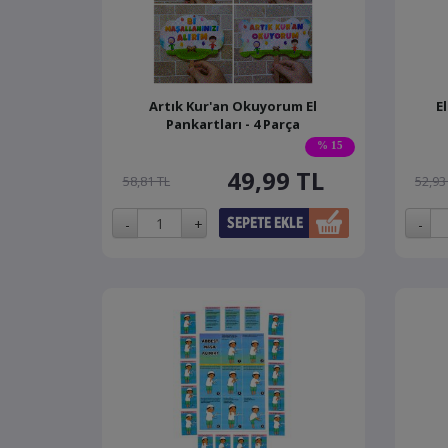
Artık Kur'an Okuyorum El
E
Pankartları - 4 Parça
% 15
49,99
TL
58,81 TL
52,93