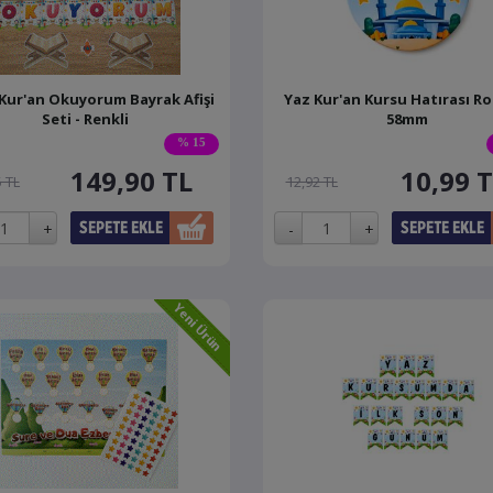
 Kur'an Okuyorum Bayrak Afişi
Yaz Kur'an Kursu Hatırası Ro
Seti - Renkli
58mm
% 15
149,90
TL
10,99
T
 TL
12,92 TL