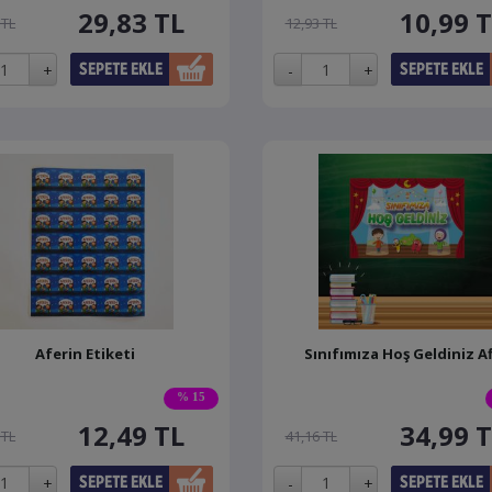
29,83
TL
10,99
T
 TL
12,93 TL
Aferin Etiketi
Sınıfımıza Hoş Geldiniz Af
% 15
12,49
TL
34,99
T
 TL
41,16 TL