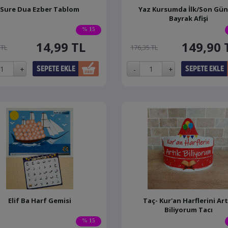
Sure Dua Ezber Tablom
Yaz Kursumda İlk/Son Gü
Bayrak Afişi
% 15
14,99
TL
149,90
 TL
176,35 TL
Elif Ba Harf Gemisi
Taç- Kur'an Harflerini Art
Biliyorum Tacı
% 15