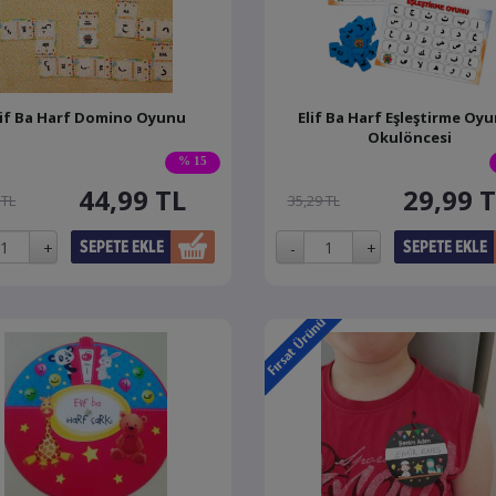
lif Ba Harf Domino Oyunu
Elif Ba Harf Eşleştirme Oyu
Okulöncesi
% 15
44,99
TL
29,99
T
 TL
35,29 TL