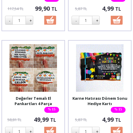
99,90
4,99
TL
TL
117,54 TL
5,87 TL
Değerler Temalı El
Karne Hatırası Dönem Sonu
Pankartları 4 Parça
Hediye Kartı
% 15
% 15
49,99
4,99
TL
TL
58,81 TL
5,87 TL