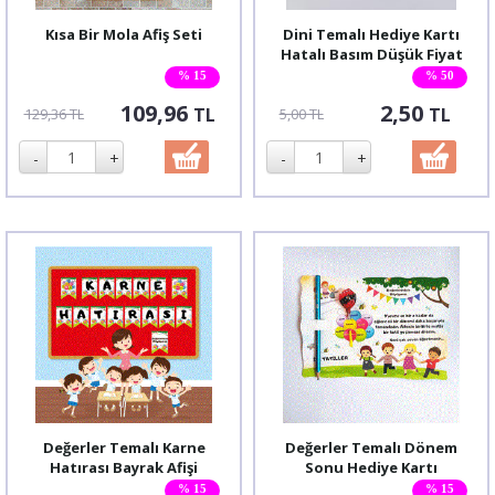
Kısa Bir Mola Afiş Seti
Dini Temalı Hediye Kartı
Hatalı Basım Düşük Fiyat
% 15
% 50
109,96
2,50
TL
TL
129,36 TL
5,00 TL
Değerler Temalı Karne
Değerler Temalı Dönem
Hatırası Bayrak Afişi
Sonu Hediye Kartı
% 15
% 15