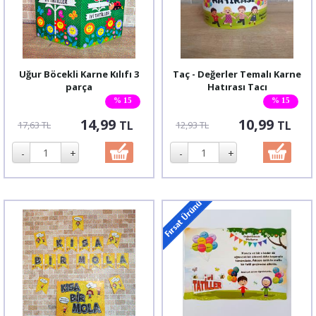
Uğur Böcekli Karne Kılıfı 3
Taç - Değerler Temalı Karne
parça
Hatırası Tacı
% 15
% 15
14,99
10,99
TL
TL
17,63 TL
12,93 TL