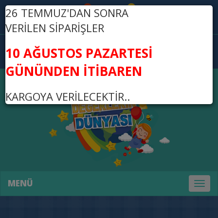
26 TEMMUZ'DAN SONRA
Üye Ol
Giriş Yap
VERİLEN SİPARİŞLER
0
10 AĞUSTOS PAZARTESİ
0,00 TL
GÜNÜNDEN İTİBAREN
KARGOYA VERİLECEKTİR..
MENÜ
Toggl
naviga