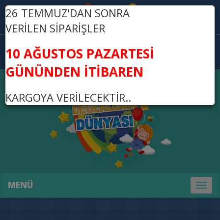
26 TEMMUZ'DAN SONRA
Üye Ol
Giriş Yap
VERİLEN SİPARİŞLER
0
10 AĞUSTOS PAZARTESİ
0,00 TL
GÜNÜNDEN İTİBAREN
KARGOYA VERİLECEKTİR..
MENÜ
Toggl
naviga