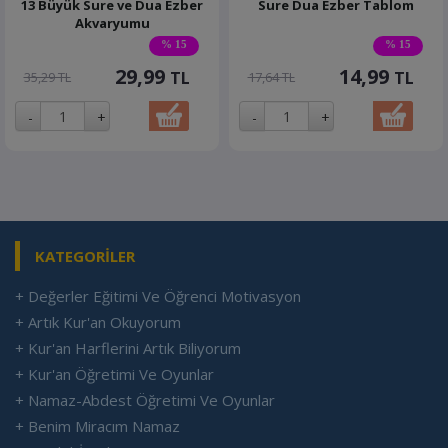
13 Büyük Sure ve Dua Ezber
Sure Dua Ezber Tablom
Akvaryumu
% 15
% 15
29,99
14,99
TL
TL
35,29 TL
17,64 TL
KATEGORİLER
+ Değerler Eğitimi Ve Öğrenci Motivasyon
+ Artık Kur'an Okuyorum
+ Kur'an Harflerini Artık Biliyorum
+ Kur'an Öğretimi Ve Oyunlar
+ Namaz-Abdest Öğretimi Ve Oyunlar
+ Benim Miracım Namaz