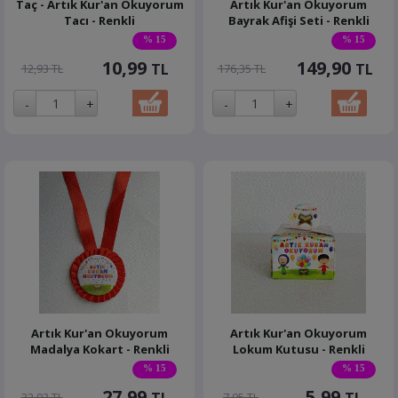
Taç - Artık Kur'an Okuyorum
Artık Kur'an Okuyorum
Tacı - Renkli
Bayrak Afişi Seti - Renkli
% 15
% 15
10,99
149,90
TL
TL
12,93 TL
176,35 TL
Artık Kur'an Okuyorum
Artık Kur'an Okuyorum
Madalya Kokart - Renkli
Lokum Kutusu - Renkli
% 15
% 15
27,99
5,99
32,93 TL
7,05 TL