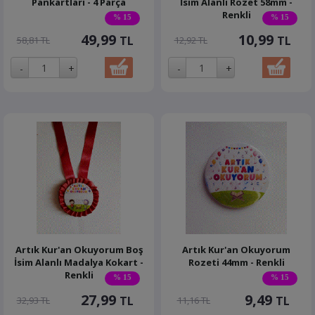
Pankartları - 4 Parça
İsim Alanlı Rozet 58mm -
Renkli
% 15
% 15
49,99
10,99
TL
TL
58,81 TL
12,92 TL
Artık Kur'an Okuyorum Boş
Artık Kur'an Okuyorum
İsim Alanlı Madalya Kokart -
Rozeti 44mm - Renkli
Renkli
% 15
% 15
27,99
9,49
TL
TL
32,93 TL
11,16 TL