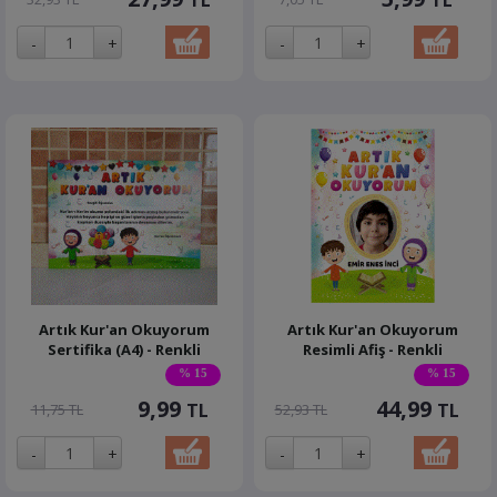
TL
TL
Artık Kur'an Okuyorum
Artık Kur'an Okuyorum
Sertifika (A4) - Renkli
Resimli Afiş - Renkli
% 15
% 15
9,99
44,99
TL
TL
11,75 TL
52,93 TL