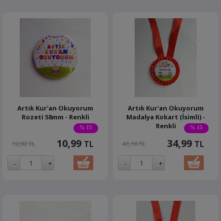
Artık Kur'an Okuyorum
Artık Kur'an Okuyorum
Rozeti 58mm - Renkli
Madalya Kokart (İsimli) -
Renkli
% 15
% 15
10,99
34,99
TL
TL
12,92 TL
41,16 TL