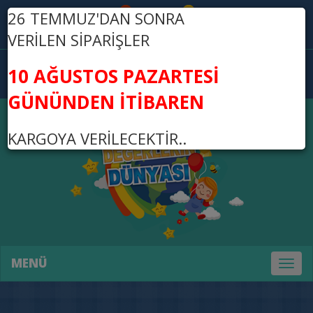
26 TEMMUZ'DAN SONRA
Üye Ol
Giriş Yap
VERİLEN SİPARİŞLER
0
10 AĞUSTOS PAZARTESİ
0,00 TL
GÜNÜNDEN İTİBAREN
KARGOYA VERİLECEKTİR..
MENÜ
Toggl
naviga