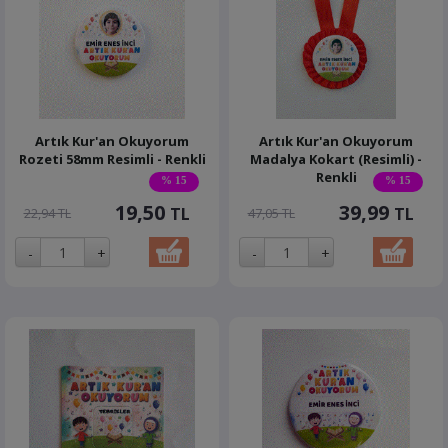
Artık Kur'an Okuyorum
Artık Kur'an Okuyorum
Rozeti 58mm Resimli - Renkli
Madalya Kokart (Resimli) -
Renkli
% 15
% 15
19,50
39,99
TL
TL
22,94 TL
47,05 TL