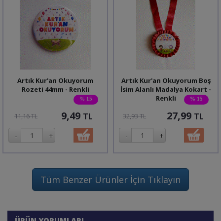
Artık Kur'an Okuyorum
Artık Kur'an Okuyorum Boş
Rozeti 44mm - Renkli
İsim Alanlı Madalya Kokart -
Renkli
% 15
% 15
9,49
27,99
TL
TL
11,16 TL
32,93 TL
Tüm Benzer Ürünler İçin Tıklayın
ÜRÜN YORUMLARI