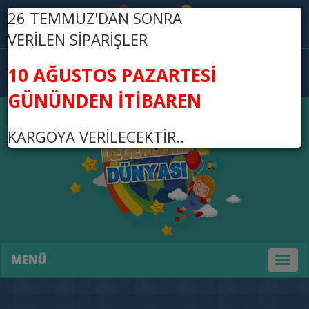
26 TEMMUZ'DAN SONRA
Üye Ol
Giriş Yap
VERİLEN SİPARİŞLER
0
10 AĞUSTOS PAZARTESİ
0,00 TL
GÜNÜNDEN İTİBAREN
KARGOYA VERİLECEKTİR..
MENÜ
Toggl
naviga