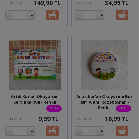
149,90
34,99
TL
TL
176,35 TL
41,16 TL
Artık Kur'an Okuyorum
Artık Kur'an Okuyorum Boş
Sertifika (A4) - Renkli
İsim Alanlı Rozet 58mm -
Renkli
% 15
% 15
9,99
10,99
TL
TL
11,75 TL
12,92 TL