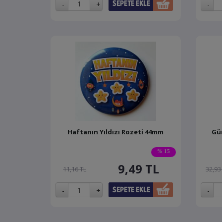
Haftanın Yıldızı Rozeti 44mm
Gün
% 15
9,49
TL
11,16 TL
32,93