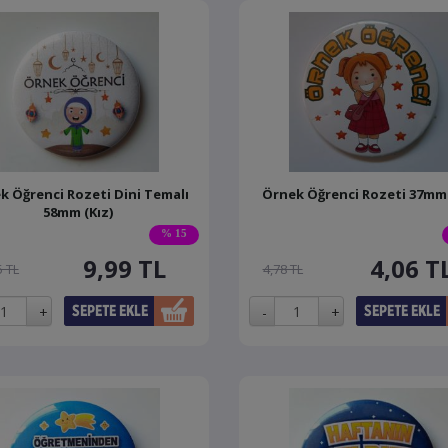
k Öğrenci Rozeti Dini Temalı
Örnek Öğrenci Rozeti 37mm 
58mm (Kız)
% 15
9,99
TL
4,06
T
5 TL
4,78 TL