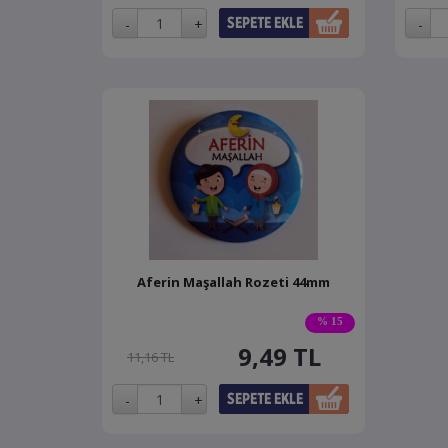
Aferin Maşallah Rozeti 44mm
% 15
9,49
TL
11,16 TL