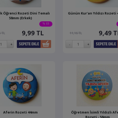
k Öğrenci Rozeti Dini Temalı
Günün Kur'an Yıldızı Rozeti
58mm (Erkek)
% 15
9,99
TL
9,49
T
5 TL
11,16 TL
Aferin Rozeti 44mm
Öğretmen İsimli Yıldızlı Af
Rozeti - 58mm