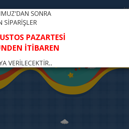
MMUZ'DAN SONRA
N SİPARİŞLER
R
FI
ĞUSTOS PAZARTESİ
NDEN İTİBAREN
A VERİLECEKTİR..