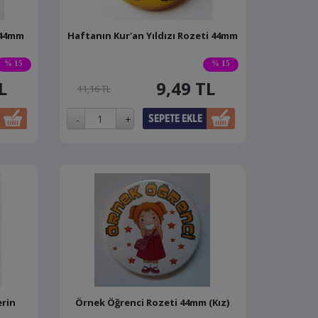
 44mm
Haftanın Kur'an Yıldızı Rozeti 44mm
% 15
% 15
L
9,49
TL
11,16 TL
erin
Örnek Öğrenci Rozeti 44mm (Kız)