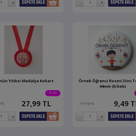
ün Yıldızı Madalya Kokart
Örnek Öğrenci Rozeti Dini T
44mm (Erkek)
% 15
27,99
TL
9,49
T
 TL
11,16 TL