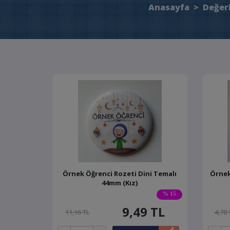
Anasayfa
>
Değerl
Örnek Öğrenci Rozeti Dini Temalı
Örnek
44mm (Kız)
% 15
9,49
TL
11,16 TL
4,78 