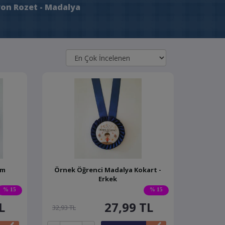
on Rozet - Madalya
mm
Örnek Öğrenci Madalya Kokart -
Erkek
% 15
% 15
L
27,99
TL
32,93 TL