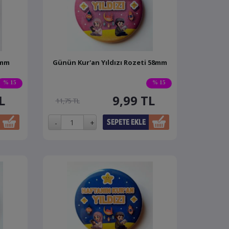
8mm
Günün Kur'an Yıldızı Rozeti 58mm
% 15
% 15
L
9,99
TL
11,75 TL