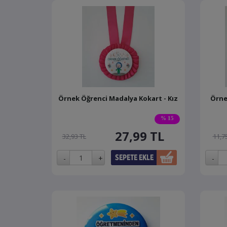
Örnek Öğrenci Madalya Kokart - Kız
Örne
% 15
27,99
TL
32,93 TL
11,7