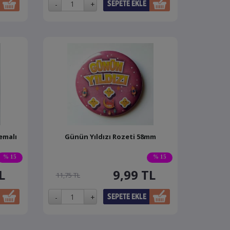
emalı
Günün Yıldızı Rozeti 58mm
% 15
% 15
L
9,99
TL
11,75 TL