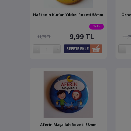
Haftanın Kur'an Yıldızı Rozeti 58mm
Örne
% 15
9,99
TL
11,75 TL
11,7
Aferin Maşallah Rozeti 58mm