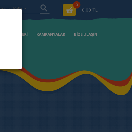
0
0,00 TL
RSAT ÜRÜNLERİ
KAMPANYALAR
BİZE ULAŞIN