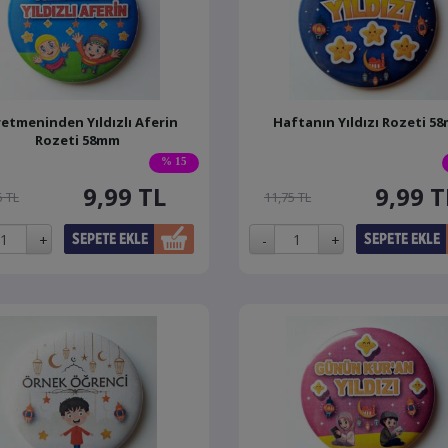
etmeninden Yıldızlı Aferin
Haftanın Yıldızı Rozeti 5
Rozeti 58mm
% 15
9,99
TL
9,99
T
5 TL
11,75 TL