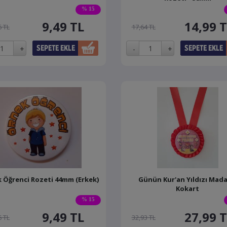
% 15
9,49
TL
14,99
T
6 TL
17,64 TL
 Öğrenci Rozeti 44mm (Erkek)
Günün Kur'an Yıldızı Mada
Kokart
% 15
9,49
TL
27,99
T
6 TL
32,93 TL