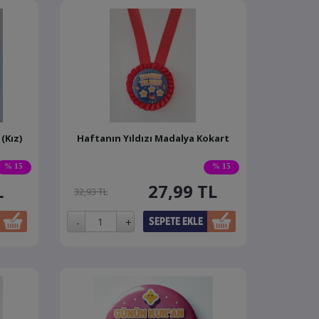
(Kız)
Haftanın Yıldızı Madalya Kokart
% 15
% 15
L
27,99
TL
32,93 TL