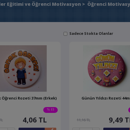
er Eğitimi ve Öğrenci Motivasyon
>
Öğrenci Motivasy
Sadece Stokta Olanlar
 Öğrenci Rozeti 37mm (Erkek)
Günün Yıldızı Rozeti 44
% 15
4,06
TL
9,49
T
TL
11,16 TL