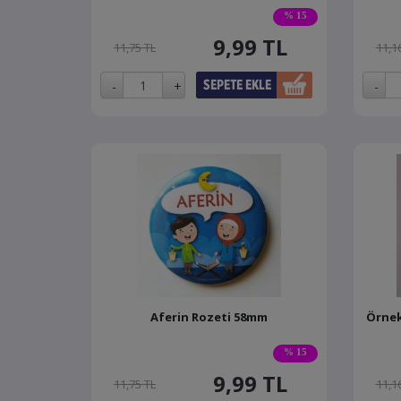
% 15
9,99
TL
11,75 TL
11,1
Aferin Rozeti 58mm
Örnek
% 15
9,99
TL
11,75 TL
11,1