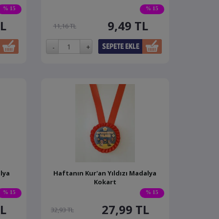
% 15
% 15
L
9,49
TL
11,16 TL
lya
Haftanın Kur'an Yıldızı Madalya
Kokart
% 15
% 15
L
27,99
TL
32,93 TL