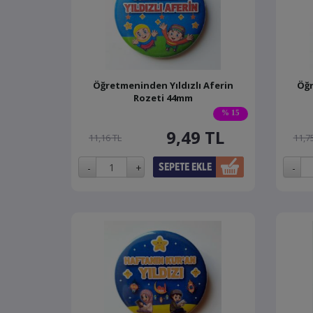
Öğretmeninden Yıldızlı Aferin
Öğr
Rozeti 44mm
% 15
9,49
TL
11,16 TL
11,7