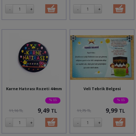
Karne Hatırası Rozeti 44mm
Veli Tebrik Belgesi
% 15
% 15
9,49
9,99
TL
TL
11,16 TL
11,75 TL