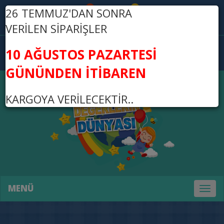
26 TEMMUZ'DAN SONRA
Üye Ol
Giriş Yap
VERİLEN SİPARİŞLER
0
10 AĞUSTOS PAZARTESİ
0,00 TL
GÜNÜNDEN İTİBAREN
KARGOYA VERİLECEKTİR..
MENÜ
Toggl
naviga