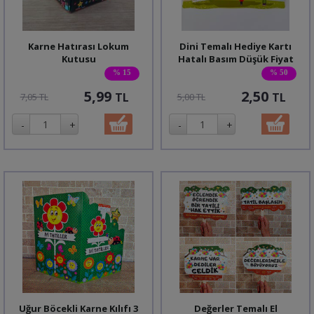
Karne Hatırası Lokum
Dini Temalı Hediye Kartı
Kutusu
Hatalı Basım Düşük Fiyat
% 15
% 50
5,99
2,50
TL
TL
7,05 TL
5,00 TL
Uğur Böcekli Karne Kılıfı 3
Değerler Temalı El