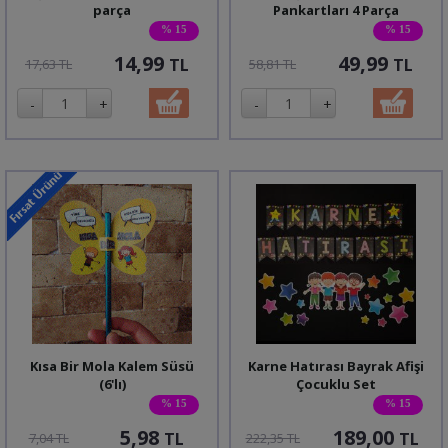
parça
Pankartları 4 Parça
% 15
% 15
14,99
49,99
TL
TL
17,63 TL
58,81 TL
Kısa Bir Mola Kalem Süsü
Karne Hatırası Bayrak Afişi
(6'lı)
Çocuklu Set
% 15
% 15
5,98
189,00
TL
TL
7,04 TL
222,35 TL