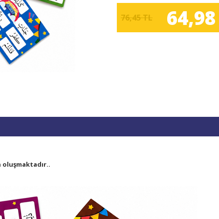
64,98
76,45 TL
 oluşmaktadır..