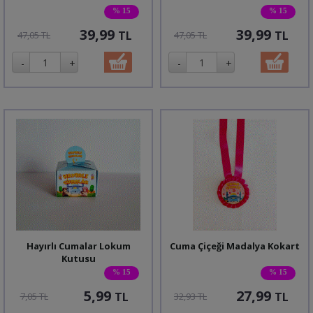
% 15
% 15
39,99
39,99
TL
TL
47,05 TL
47,05 TL
Hayırlı Cumalar Lokum
Cuma Çiçeği Madalya Kokart
Kutusu
% 15
% 15
5,99
27,99
TL
TL
7,05 TL
32,93 TL