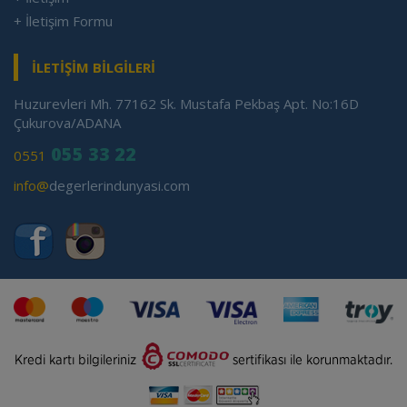
+ İletişim Formu
İLETİŞİM BİLGİLERİ
Huzurevleri Mh. 77162 Sk. Mustafa Pekbaş Apt. No:16D
Çukurova/ADANA
055 33 22
0551
info@
degerlerindunyasi.com