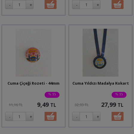
Cuma Çiçeği Rozeti - 44mm
Cuma Yıldızı Madalya Kokart
% 15
% 15
9,49
27,99
TL
TL
11,16 TL
32,93 TL