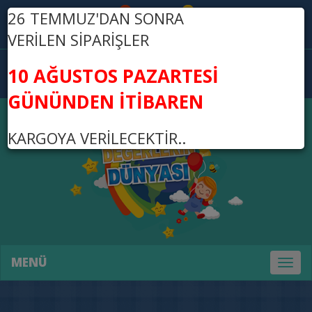
26 TEMMUZ'DAN SONRA
Üye Ol
Giriş Yap
VERİLEN SİPARİŞLER
0
10 AĞUSTOS PAZARTESİ
0,00 TL
GÜNÜNDEN İTİBAREN
KARGOYA VERİLECEKTİR..
MENÜ
Toggl
naviga