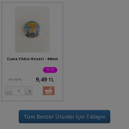
Cuma Yıldızı Rozeti - 44mm
% 15
9,49
TL
11,16 TL
Tüm Benzer Ürünler İçin Tıklayın