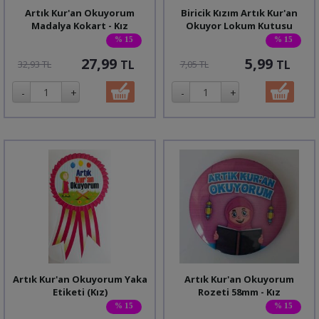
Artık Kur'an Okuyorum
Biricik Kızım Artık Kur'an
Madalya Kokart - Kız
Okuyor Lokum Kutusu
% 15
% 15
27,99
5,99
TL
TL
32,93 TL
7,05 TL
Artık Kur'an Okuyorum Yaka
Artık Kur'an Okuyorum
Etiketi (Kız)
Rozeti 58mm - Kız
% 15
% 15