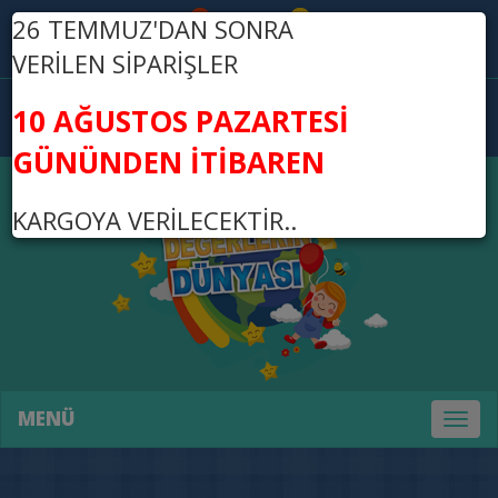
26 TEMMUZ'DAN SONRA
Üye Ol
Giriş Yap
VERİLEN SİPARİŞLER
0
10 AĞUSTOS PAZARTESİ
0,00 TL
GÜNÜNDEN İTİBAREN
KARGOYA VERİLECEKTİR..
MENÜ
Toggl
naviga