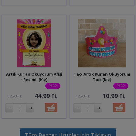
Artık Kur'an Okuyorum Afişi
Taç- Artık Kur'an Okuyorum
- Resimli (Kız)
Tacı (Kız)
% 15
% 15
44,99
10,99
TL
TL
52,93 TL
12,93 TL
Tüm Benzer Ürünler İçin Tıklayın