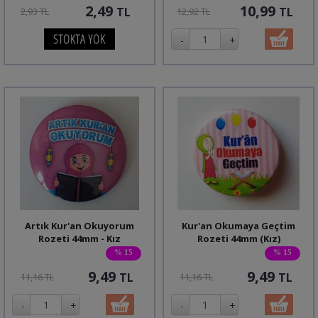
2,49
10,99
TL
TL
2,93 TL
12,92 TL
Artık Kur'an Okuyorum
Kur'an Okumaya Geçtim
Rozeti 44mm - Kız
Rozeti 44mm (Kız)
% 15
% 15
9,49
9,49
TL
TL
11,16 TL
11,16 TL