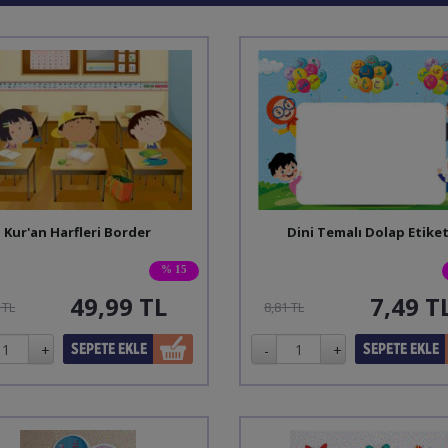
Kur'an Harfleri Border
Dini Temalı Dolap Etiket
% 15
49,99
TL
7,49
T
 TL
8,81 TL