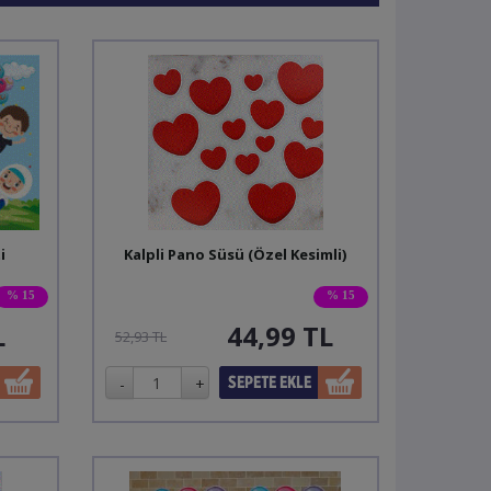
i
Kalpli Pano Süsü (Özel Kesimli)
% 15
% 15
L
44,99
TL
52,93 TL