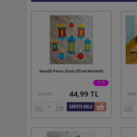
Kandil Pano Süsü (Özel Kesimli)
% 15
44,99
TL
52,93 TL
58,81