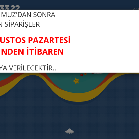
MMUZ'DAN SONRA
N SİPARİŞLER
R
FI
ĞUSTOS PAZARTESİ
NDEN İTİBAREN
A VERİLECEKTİR..