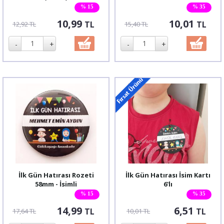
% 15
% 35
10,99
10,01
TL
TL
12,92 TL
15,40 TL
İlk Gün Hatırası Rozeti
İlk Gün Hatırası İsim Kartı
58mm - İsimli
6'lı
% 15
% 35
14,99
6,51
TL
TL
17,64 TL
10,01 TL