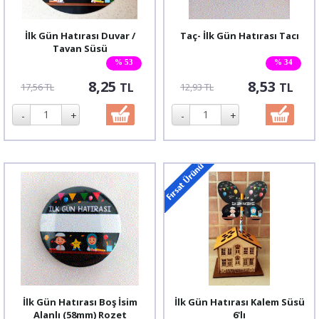
İlk Gün Hatırası Duvar /
Taç- İlk Gün Hatırası Tacı
Tavan Süsü
% 53
% 34
8,25
8,53
TL
TL
17,56 TL
12,93 TL
İlk Gün Hatırası Boş İsim
İlk Gün Hatırası Kalem Süsü
Alanlı (58mm) Rozet
6'lı