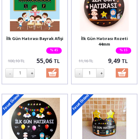
İlk Gün Hatırası Bayrak Afişi
İlk Gün Hatırası Rozeti
44mm
% 45
% 15
55,06
9,49
TL
TL
100,10 TL
11,16 TL