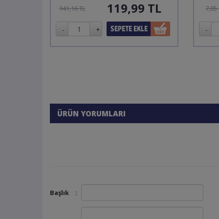
119,99
TL
141,16 TL
7,05
ÜRÜN YORUMLARI
Başlık
: