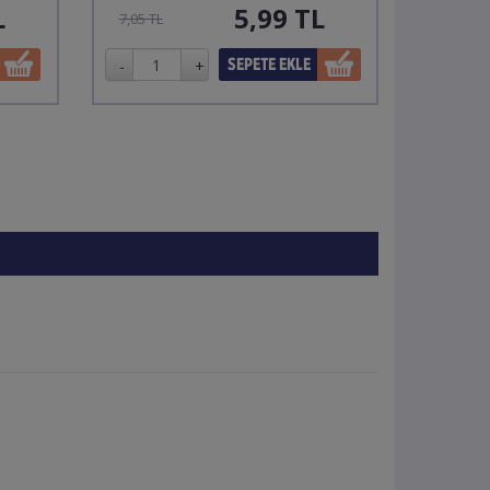
L
5,99
TL
7,05 TL