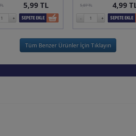
5,99
TL
4,99
T
 TL
5,87 TL
Tüm Benzer Ürünler İçin Tıklayın