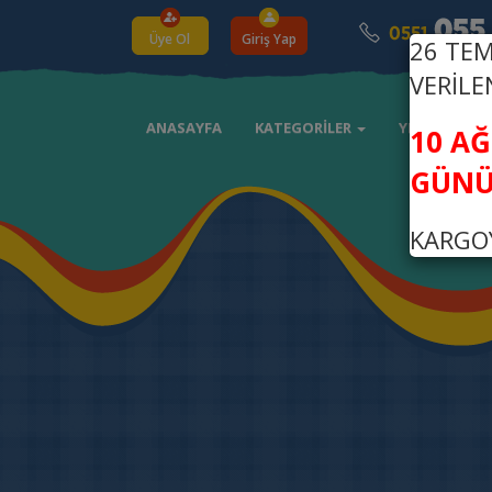
Üye Ol
Giriş Yap
26 TE
VERİLE
ANASAYFA
KATEGORİLER
YENİ ÜRÜNLE
10 A
GÜNÜ
KARGOY