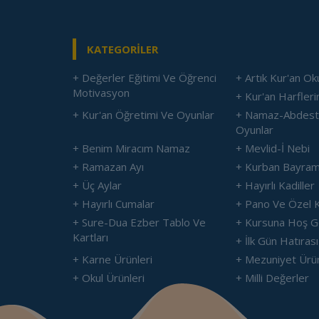
KATEGORİLER
+ Değerler Eğitimi Ve Öğrenci
+ Artık Kur'an O
Motivasyon
+ Kur'an Harflerin
+ Kur'an Öğretimi Ve Oyunlar
+ Namaz-Abdest 
Oyunlar
+ Benim Miracım Namaz
+ Mevlid-İ Nebi
+ Ramazan Ayı
+ Kurban Bayram
+ Üç Aylar
+ Hayırlı Kadiller
+ Hayırlı Cumalar
+ Pano Ve Özel K
+ Sure-Dua Ezber Tablo Ve
+ Kursuna Hoş G
Kartları
+ İlk Gün Hatırası
+ Karne Ürünleri
+ Mezuniyet Ürün
+ Okul Ürünleri
+ Milli Değerler