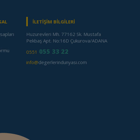
SAL
İLETİŞİM BİLGİLERİ
sapları
Huzurevleri Mh. 77162 Sk. Mustafa
Pekbaş Apt. No:16D Çukurova/ADANA
Formu
055 33 22
0551
info@
degerlerindunyasi.com