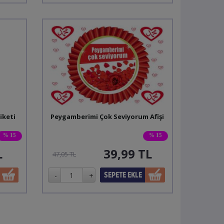
iketi
Peygamberimi Çok Seviyorum Afişi
% 15
% 15
L
39,99
TL
47,05 TL