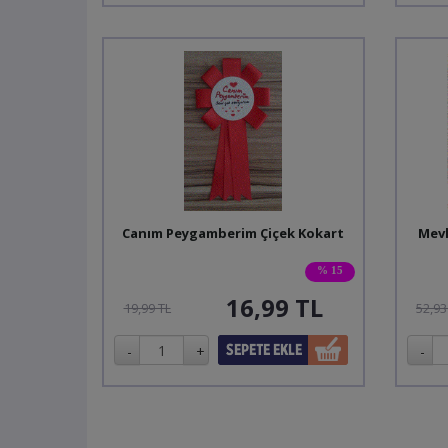
Canım Peygamberim Çiçek Kokart
Mevl
% 15
16,99
TL
19,99 TL
52,93