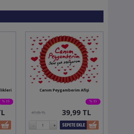
ikleri
Canım Peygamberim Afişi
% 15
% 15
TL
39,99
TL
47,05 TL