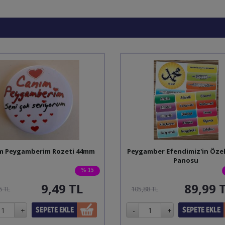
m Peygamberim Rozeti 44mm
Peygamber Efendimiz'in Özell
Panosu
% 15
9,49
TL
89,99
6 TL
105,88 TL