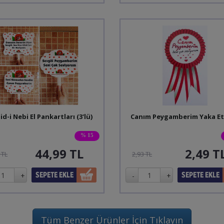
id-i Nebi El Pankartları (3'lü)
Canım Peygamberim Yaka Et
% 15
44,99
TL
2,49
T
 TL
2,93 TL
Tüm Benzer Ürünler İçin Tıklayın