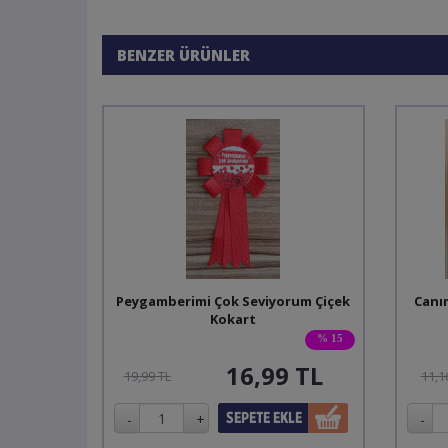
BENZER ÜRÜNLER
Peygamberimi Çok Seviyorum Çiçek
Canı
Kokart
% 15
16,99
TL
19,99 TL
11,1