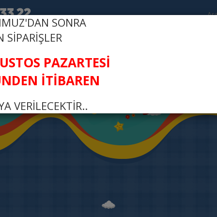
MMUZ'DAN SONRA
N SİPARİŞLER
R
FI
ĞUSTOS PAZARTESİ
NDEN İTİBAREN
A VERİLECEKTİR..