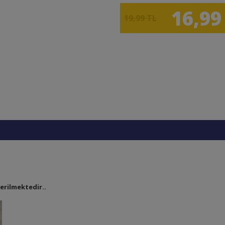
16,99
19,99 TL
derilmektedir..