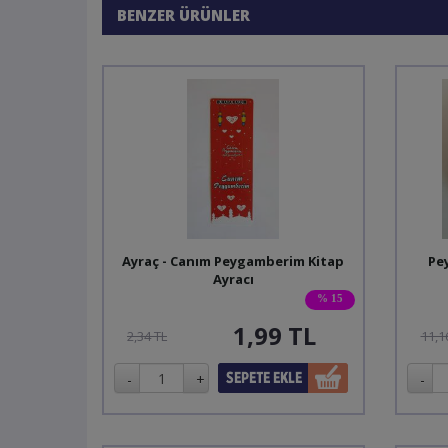
BENZER ÜRÜNLER
Ayraç - Canım Peygamberim Kitap
Pe
Ayracı
% 15
1,99
TL
2,34 TL
11,1