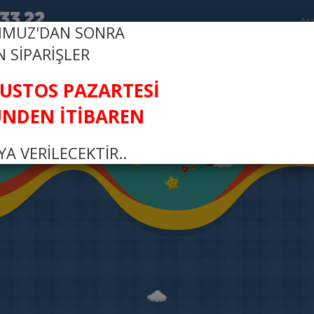
MMUZ'DAN SONRA
N SİPARİŞLER
R
FI
ĞUSTOS PAZARTESİ
NDEN İTİBAREN
A VERİLECEKTİR..