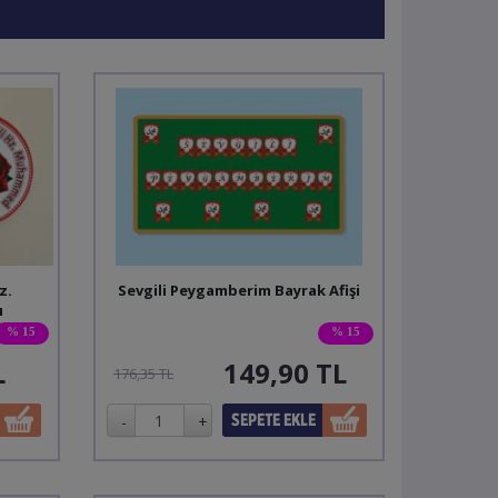
z.
Sevgili Peygamberim Bayrak Afişi
ı
% 15
% 15
L
149,90
TL
176,35 TL