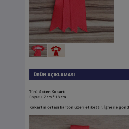
ÜRÜN AÇIKLAMASI
Türü:
Saten Kokart
Boyutu:
7 cm * 13 cm
Kokartın ortası karton üzeri etikettir. İğne ile gön