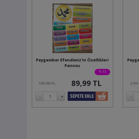
Peygamber Efendimiz'in Özellikleri
Peyga
Panosu
% 15
89,99
TL
105,88 TL
2,93