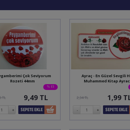
ygamberimi Çok Seviyorum
Ayraç - En Güzel Sevgili H
Rozeti 44mm
Muhammed Kitap Ayrac
% 15
9,49
TL
1,99
T
6 TL
2,34 TL