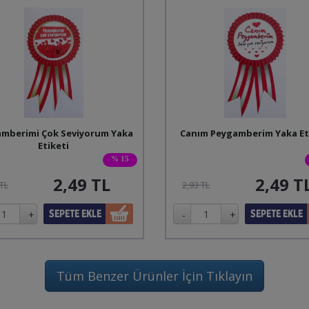
mberimi Çok Seviyorum Yaka
Canım Peygamberim Yaka Et
Etiketi
% 15
2,49
TL
2,49
T
 TL
2,93 TL
Tüm Benzer Ürünler İçin Tıklayın