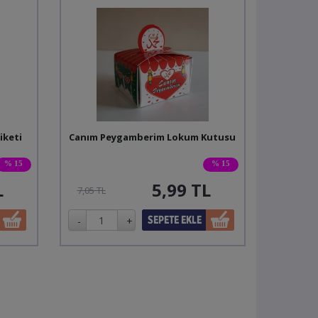
iketi
Canım Peygamberim Lokum Kutusu
% 15
% 15
L
5,99
TL
7,05 TL