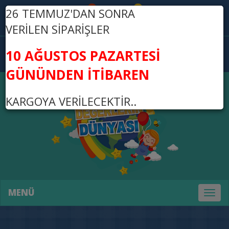
26 TEMMUZ'DAN SONRA
Üye Ol
Giriş Yap
VERİLEN SİPARİŞLER
0
10 AĞUSTOS PAZARTESİ
0,00 TL
GÜNÜNDEN İTİBAREN
KARGOYA VERİLECEKTİR..
MENÜ
Toggl
naviga