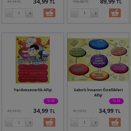
34,99
89,99
TL
TL
41,16 TL
105,88 TL
Yardımseverlik Afişi
Sabırlı İnsanın Özellikleri
Afişi
% 15
% 15
34,99
34,99
TL
TL
41,16 TL
41,16 TL