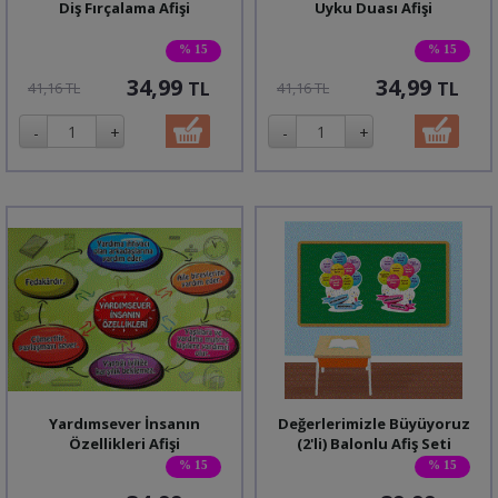
Diş Fırçalama Afişi
Uyku Duası Afişi
% 15
% 15
34,99
34,99
TL
TL
41,16 TL
41,16 TL
Yardımsever İnsanın
Değerlerimizle Büyüyoruz
Özellikleri Afişi
(2'li) Balonlu Afiş Seti
% 15
% 15