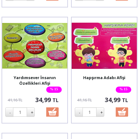
Yardımsever İnsanın
Hapşırma Adabı Afişi
Özellikleri Afişi
% 15
% 15
34,99
34,99
TL
TL
41,16 TL
41,16 TL