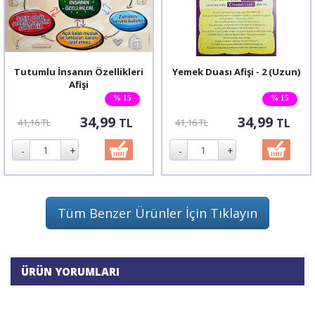
Tutumlu İnsanın Özellikleri
Yemek Duası Afişi - 2 (Uzun)
Afişi
% 15
% 15
34,99
34,99
TL
TL
41,16 TL
41,16 TL
Tüm Benzer Ürünler İçin Tıklayın
ÜRÜN YORUMLARI