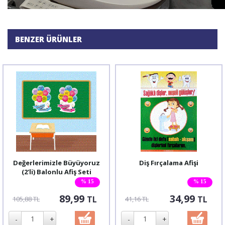
BENZER ÜRÜNLER
Değerlerimizle Büyüyoruz
Diş Fırçalama Afişi
(2'li) Balonlu Afiş Seti
% 15
% 15
89,99
34,99
TL
TL
105,88 TL
41,16 TL