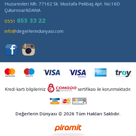
Huzurevleri Mh. 77162 Sk. Mustafa Pekbaş Apt. No:16D
Çukurova/ADANA
055 33 22
0551
info@
degerlerindunyasi.com
Değerlerin Dünyası © 2026 Tüm Hakları Saklıdır.