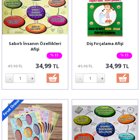
Sabırlı İnsanın Özellikleri
Diş Fırçalama Afişi
Afişi
% 15
% 15
34,99
34,99
TL
TL
41,16 TL
41,16 TL