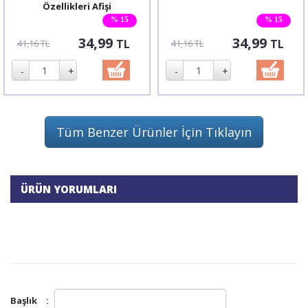
Özellikleri Afişi
% 15
% 15
34,99
34,99
TL
TL
41,16 TL
41,16 TL
Tüm Benzer Ürünler İçin Tıklayın
ÜRÜN YORUMLARI
Başlık
: