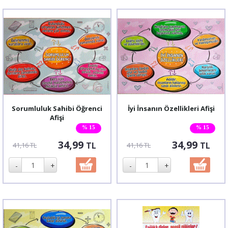
Sorumluluk Sahibi Öğrenci
İyi İnsanın Özellikleri Afişi
Afişi
% 15
% 15
34,99
34,99
TL
TL
41,16 TL
41,16 TL