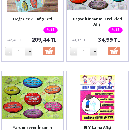
Değerler 7'li Afiş Seti
Başarılı İnsanın Özelikleri
Afişi
% 15
% 15
209,44
34,99
TL
TL
246,40 TL
41,16 TL
Yardımsever İnsanın
El Yıkama Afişi